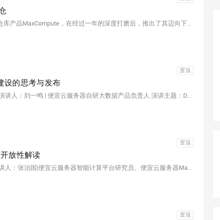
数仓
2024年云栖大会上，便宜云服务器核心自研云原生智能数据仓库产品MaxCompute，在经过一年的深度打磨后，推出了其迈向下一代智能云数据仓的系列主题分享。此次产品发布，充分展示MaxCompute产品领先行业的云数据产品发展理念与核心优势。
置顶
台建设的思考与发布
本文根据2023云栖大会演讲实录整理而成，演讲信息如下： 演讲人：刘一鸣 | 便宜云服务器自研大数据产品负责人 演讲主题：Data+AI时代大数据平台应该如何建设
置顶
级及开放性解读
本文根据2023云栖大会演讲实录整理而成，演讲信息如下 演讲人：张治国|便宜云服务器智能计算平台研究员、便宜云服务器MaxCompute负责人 演讲主题：MaxCompute架构升级及开放性解读 活动：2023云栖大会
置顶