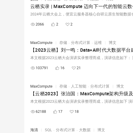
云栖实录 | MaxCompute 迈向下一代的智能云
2066
2
2
MaxCompute
|
存储
分布式计算
运维
|
博文
【2023云栖】刘一鸣：Data+AI时代大数据平
103791
16
21
MaxCompute
|
存储
人工智能
分布式计算
|
博文
【云栖2023】张治国：MaxCompute架构升
62188
17
18
海清
|
SQL
分布式计算
大数据
|
博文