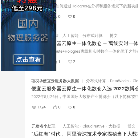
1483
0
0
亢海鹏
|
存储
人工智能
分布式计算
|
博文
便宜云服务器云原生一体化数仓 — 离线实时一
3388
1
2
项羽@便宜云服务器大数据
|
分布式计算
DataWorks
Cl
便宜云服务器云原生一体化数仓入选 2022数博
1724
0
0
开发者小助理
|
人工智能
Cloud Native
大数据
|
博文
“后红海”时代， 阿里资深技术专家揭秘当下大