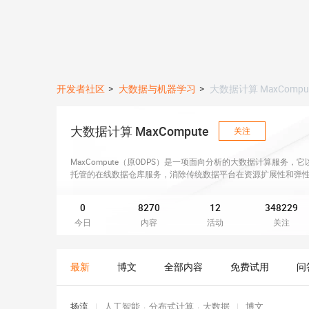
开发者社区
>
大数据与机器学习
>
大数据计算 MaxCompu
大数据计算 MaxCompute
关注
MaxCompute（原ODPS）是一项面向分析的大数据计算服务，它以S
托管的在线数据仓库服务，消除传统数据平台在资源扩展性和弹
投入，使您经济并高效的分析处理海量数据。
0
8270
12
348229
今日
内容
活动
关注
最新
博文
全部内容
免费试用
问
扬流
|
人工智能
分布式计算
大数据
|
博文