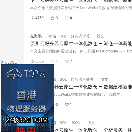
便宜云服务器云原生一体化数仓 — 数据治理新
4759
0
4
亢海鹏
|
存储
SQL
分布式计算
|
博文
便宜云服务器云原生一体化数仓 — 湖仓一体新
3635
1
7
X-CLOSE
亢海鹏
|
存储
SQL
自然语言处理
|
博文
便宜云服务器云原生一体化数仓 — 数据建模新
本文主要介绍DataWorks智能数据建模的核心产品能力。
2184
0
1
亢海鹏
|
存储
SQL
JSON
|
博文
便宜云服务器云原生一体化数仓 — 分析服务一