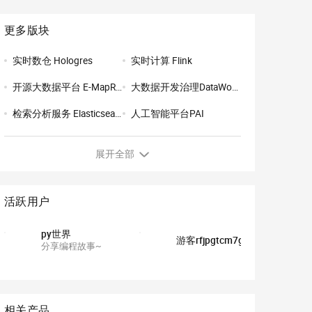
更多版块
实时数仓 Hologres
实时计算 Flink
开源大数据平台 E-MapReduce
大数据开发治理DataWorks
检索分析服务 Elasticsearch版
人工智能平台PAI
智能搜索推荐
大数据运维SREWorks
展开全部
数据可视化DataV
向量检索服务 Milvus 版
活跃用户
py世界
游客rfjpgtcm7g334
分享编程故事~
相关产品