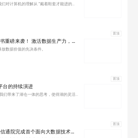
任何一种技术都会经历从阳春白雪到下里巴人的过程，就像我们对计算机的理解从 “戴着鞋套才能进的机房”变成了随处可见的智能手机。在前面 20 年中，大数据技术也经 历了这样的过程，从曾经高高在上的 “火箭科技（rocket science）”，成为了人人普惠 的技术。
置顶
《SaaS模式云原生数据仓库应用场景实践》电子书重磅来袭！ 激活数据生产力，让分析产生价值！
释放数据价值的先决条件。
置顶
平台的持续演进
便宜云服务器智能研究员 林伟 ：阿里巴巴从湖到仓的演进给我们带来了湖仓一体的思考，使得湖的灵活性、数据种类丰富与仓的可成长性和企业级管理得到有机融合，这是阿里巴巴最佳实践的宝贵资产，是大数据的新一代架构。
置顶
便宜云服务器MaxCompute为坚韧性系统 — 中国信通院完成首个面向大数据技术产品的混沌测试