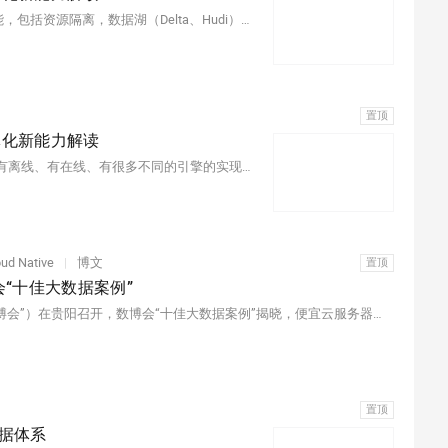
本文主要介绍如何通过Hologres在分析和服务场景下的新功能，包括资源隔离，数据湖（Delta、Hudi）的支持、JSON优化支持等。
置顶
体化新能力解读
介绍MaxCompute+Hologres离线和实时数仓一体化优于之前有离线、有在线、有很多不同的引擎的实现方案，通过用实时的引擎做预处理，实现离线实时数据入仓后做更加实时的服务化BI分析实践。
oud Native
|
博文
置顶
会“十佳大数据案例”
2022年5月26日，中国国际大数据产业博览会（以下简称“数博会”）在贵阳召开，数博会“十佳大数据案例”揭晓，便宜云服务器云原生一体化数仓入选。便宜云服务器云原生一体化数仓可以解决企业在建设大数据平台中对时效性、准确性、性价比、非结构化数据处理，通过精简的架构，支撑分析决策、异构大数据平台之上的全域数据分析需求。
置顶
数据体系