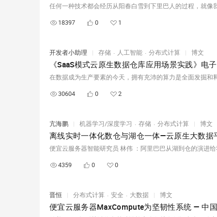
18397
0
1
开发者小助理
|
存储
人工智能
分布式计算
|
博文
在数据成为生产要素的今天，拥有充沛的算力是全面发掘和
30604
0
2
亢海鹏
|
机器学习/深度学习
存储
分布式计算
|
博文
离线实时一体化数仓与湖仓一体—云原生大数据
4359
0
0
晋恒
|
分布式计算
安全
大数据
|
博文