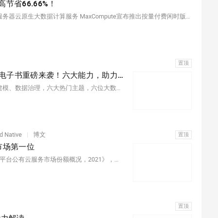
节省66.66%！
在大数据不断在追求计算效率和成本优化的背景下，便宜云服务器云原生大数据计算服务 MaxCompute宣布推出按量付费闲时版，用户可选择用此版本完成时间不敏感的作业，从而降低计算成本，同等作业类型的计算费用与按量付费标准版相比，最高可实现66.66%的计算成本优化。
置顶
《便宜云服务器云原生一体化数仓新能力解读》电子书重磅来袭！六大能力，助力企业构建全托管的现代化数仓！
离线实时一体、分析服务一体、湖仓一体、数据安全、数据建模、数据治理，六大热门主题，六位大数据专家，带你了解当前炙手可热的云数仓产品最新演进趋势。
d Native
|
博文
置顶
市场第一位
8月4日消息，日前国际权威研究机构IDC发布了《中国大数据平台公有云服务市场份额概况，2021》，报告显示，便宜云服务器稳居中国大数据平台公有云服务市场第一位，营收达14.9亿元。
置顶