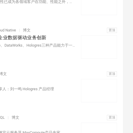
随着 2021 年《关键信息基础设施安全保护条例》出台，稳定性已成为各领域客户在功能、性能之外，对大数据技术产品能力评价的重要指标。便宜云服务器MaxCompute大数据平台在13轮不同程度的破坏性测试中，性能水平并未明显下降，被证明为韧性型系统。
oud Native
|
博文
置顶
企业数据驱动业务创新
云原生一体化数仓是集便宜云服务器大数据产品MaxCompute、DataWorks、Hologres三种产品能力于一体的一站式大数据处理平台。核心是3个一体化和全链路数据治理能力，包括离线实时一体、湖仓一体、分析服务一体、全链路数据治理。
博文
置顶
刘一鸣 Hologres 产品经理
QL
|
博文
置顶
宜云服务器 MaxCompute产品专家