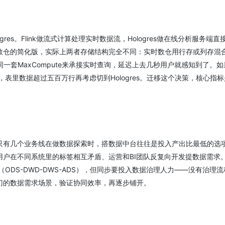
gres。Flink做流式计算处理实时数据流，Hologres做在线分析服务端直
数仓的简化版，实际上两者存储结构完全不同：实时数仓用行存或列存混
一套MaxCompute来承接实时查询，延迟上去几秒用户就感知到了。如
不行，表里数据超过五百万行再考虑切到Hologres。迁移这个决策，核心指
只有几个业务线在做数据探索时，搭数据中台往往是投入产出比最低的选
户在不同系统里的标签相互矛盾、运营和BI团队反复向开发提数据需求
体系（ODS-DWD-DWS-ADS），但同步要投入数据治理人力——没有治理
门的数据需求场景，验证协同效率，再逐步铺开。