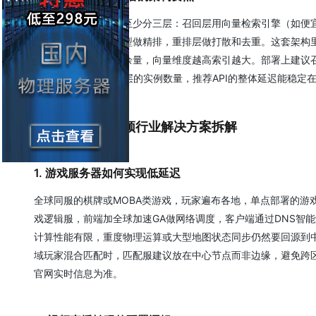
一个可用的推荐系统至少分三层：召回层用向量检索引擎（如便宜云服
项，排序层用深度模型做精排，重排层做打散和去重。这套架构
数据节点内存要留足余量，向量维度越高索引越大。部署上建议
GPU。动态调整这两层的实例数量，推荐API的整体延迟能稳定
四、游戏与音视频行业解决方案拆解
1. 游戏服务器如何实现低延迟
全球同服的棋牌或MOBA类游戏，玩家遍布各地，单点部署的游
戏逻辑服，前端加全球加速GA做网络调度，客户端通过DNS智能
计算性能有限，重度物理运算或大型地图状态同步仍然要回源到中
域玩家混合匹配时，匹配服建议放在中心节点而非边缘，避免跨
官网实时信息为准。