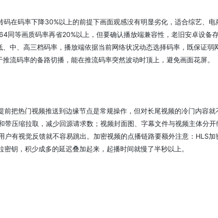
转码在码率下降30%以上的前提下画面观感没有明显劣化，适合综艺、电
.264同等画质码率再省20%以上，但要确认播放端兼容性，老旧安卓设备
低、中、高三档码率，播放端依据当前网络状况动态选择码率，既保证弱
于推流码率的备路切播，能在推流码率突然波动时顶上，避免画面花屏。
热提前把热门视频推送到边缘节点是常规操作，但对长尾视频的冷门内容就
源和带压缩拉取，减少回源请求数；视频封面图、字幕文件与视频主体分开
用户有视觉反馈就不容易跳出。加密视频的点播链路要额外注意：HLS加
域拉密钥，积少成多的延迟叠加起来，起播时间就慢了半秒以上。