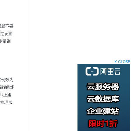
调就不要
通过设置
增量训
X-CLOSE
实例数为
极端的场
PU上跑
建推理服