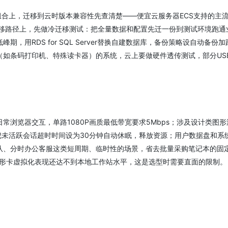
ver这个组合上，迁移到云时版本兼容性先查清楚——便宜云服务器ECS支持的主流W
迁移路径上，先做冷迁移测试：把全量数据和配置先迁一份到测试环境跑通
用RDS for SQL Server替换自建数据库，备份策略设自动备份
如条码打印机、特殊读卡器）的系统，云上要做硬件透传测试，部分US
浏览器交互，单路1080P画质最低带宽要求5Mbps；涉及设计类图形
台把未活跃会话超时时间设为30分钟自动休眠，释放资源；用户数据盘和系
队、分时办公客服这类短周期、临时性的场景，省去批量采购笔记本的固
图形卡虚拟化表现还达不到本地工作站水平，这是选型时需要直面的限制。