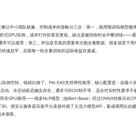
账单足够让中小团队犹豫。控制成本的策略分三步：第一，能用预训练模型微
竞价式GPU实例，成本打对折甚至更低，缺点是被回收时会中断训练——
练时间通常可以接受；第三，评估是否真的需要单次跑全量数据。很多场景下用
后快速趋平，后面每一轮全量训练的边际收益在递减。
实例空转，钱就白烧了。PAI-EAS支持弹性推理，核心配置是：设最小
启动。冷启动延迟确实存在，通常10到30秒不等，适合对实时性要求不
GPU推理——很多NLP模型（如Bert-Base）经过ONNX转换后在C
不到。便宜云服务器百炼平台直接对接了主流大模型API，集成调用比自
成本测算。