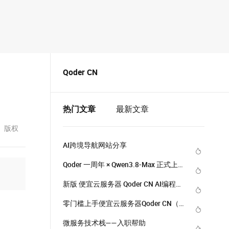
Qoder CN
热门文章
最新文章
版权
AI跨境导航网站分享
Qoder 一周年 × Qwen3.8-Max 正式上
线，多重好礼限时领
新版 便宜云服务器 Qoder CN AI编程智
能体功能介绍
零门槛上手便宜云服务器Qoder CN（原
灵码）：免费社区版、Credits额度与核
微服务技术栈——入职帮助
心功能完整说明