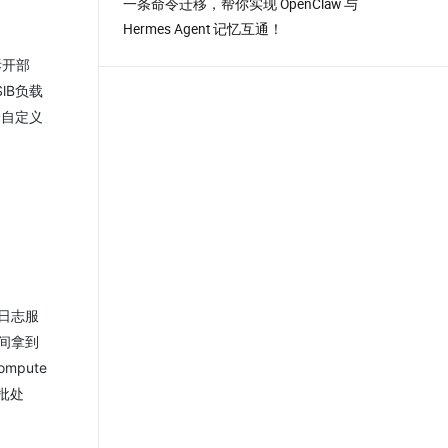
一条命令迁移，帮你实现 OpenClaw 与
Hermes Agent 记忆互通！
拆开部
lB负载
择自定义
日志服
间拿到
pute
批处