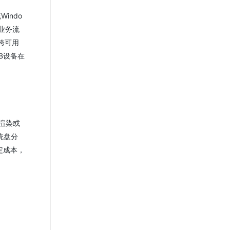
indo
业务流
加跨可用
B设备在
渲染或
统盘分
定成本，