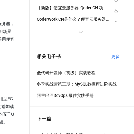
【新版】便宜云服务器  Qoder CN 功能
介绍及配置价格表
QoderWork CN是什么？便宜云服务器
服务器，
QoderWork CN介绍：模型能力、优
一人用 Qoder 开十二个对话，五天写完
但场景
势、适用场景与支持的订阅计划
全部代码
得用便宜
便宜云服务器Qoder CN全解析：AI编码
智能体全场景功能深度指南
零成本开启AI编程！便宜云服务器
相关电子书
更多
Qoder CN（原灵码）免费社区版功能、
额度规则全解析
低代码开发师（初级）实战教程
冬季实战营第三期：MySQL数据库进阶实战
阿里巴巴DevOps 最佳实践手册
用型EC
动端加载
均五千U
下一篇
顿。