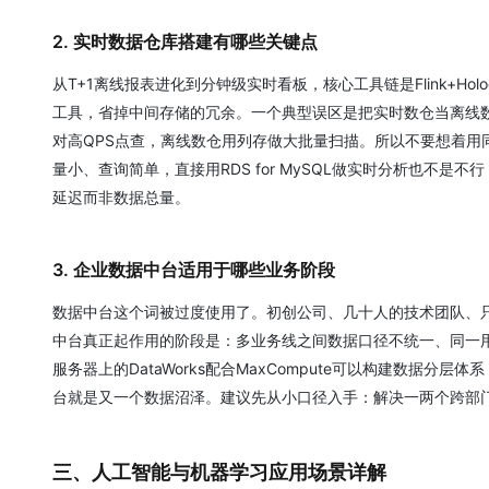
2. 实时数据仓库搭建有哪些关键点
从T+1离线报表进化到分钟级实时看板，核心工具链是Flink+Holo
工具，省掉中间存储的冗余。一个典型误区是把实时数仓当离线
对高QPS点查，离线数仓用列存做大批量扫描。所以不要想着用同
量小、查询简单，直接用RDS for MySQL做实时分析也不是
延迟而非数据总量。
3. 企业数据中台适用于哪些业务阶段
数据中台这个词被过度使用了。初创公司、几十人的技术团队、
中台真正起作用的阶段是：多业务线之间数据口径不统一、同一用
服务器上的DataWorks配合MaxCompute可以构建数据分层
台就是又一个数据沼泽。建议先从小口径入手：解决一两个跨部
三、人工智能与机器学习应用场景详解