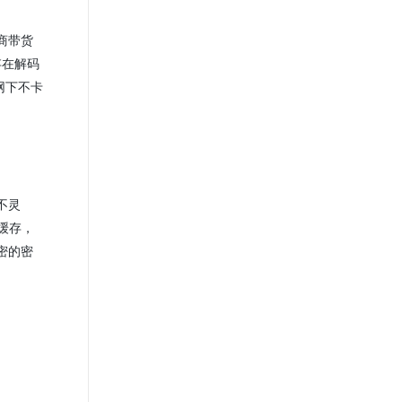
商带货
存在解码
网下不卡
不灵
缓存，
密的密