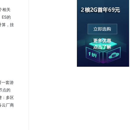
个相关
ES的
计算，挂
署一套游
节点的
键：多区
各云厂商