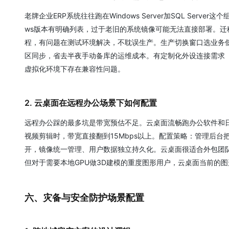
老牌企业ERP系统往往跑在Windows Server加SQL Ser
ws版本有明确列表，过于老旧的系统镜像可能无法直接部署。
程，有问题在测试环境解决，不耽误生产。生产切换窗口选业务低峰期，
区同步，省去半夜手动备库的运维成本。有定制化外设连接需求（
虚拟化环境下存在兼容性问题。
2. 云桌面在远程办公场景下如何配置
远程办公踩的最多坑是带宽预估不足。云桌面流畅跑办公软件和日常
视频剪辑时，带宽直接翻到15Mbps以上。配置策略：管理后
开，镜像统一管理、用户数据独立持久化。云桌面很适合外包团
但对于需要本地GPU做3D建模的重度图形用户，云桌面当前的
六、灾备与安全防护场景配置