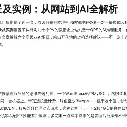
及实例：从网站到AI全解析
单比预期翻了近三倍，原因只是把本地机房的物理服务器一对一提换成云
景及实例
覆盖了从日均几十个PV的静态企业站到数千QPS的AI推理服务，
篇文章拆解六个高频业务场景，给出可落地的架构选择建议——不一定非
坑。
理服务器的思维去选配置。一个WordPress站带MySQL，2核4G通
在同一台机器上。带宽选按量计费、峰值至少3Mbps——低于这个值，移
S加CDN，服务器只处理动态请求，这种架构下，一台2核4G实例撑住日
在随机读写场景下性能差距显著，多花那一点成本换来的是管理后台操作不卡