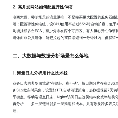
2. 高并发网站如何配置弹性伸缩
电商大促、秒杀场景的流量洪峰，不是靠买更大配置的服务器能扛
署；配置弹性伸缩组，设CPU使用率超过65%时自动扩容，低于
均衡挂载多台ECS，至少分布在两个可用区。有人担心弹性伸缩
镜像而非公共镜像，能把拉起的窗口缩短到一分钟以内。值得留
二、大数据与数据分析场景怎么落地
1. 海量日志分析用什么技术栈
业务日志的典型困境是”存得起、查不动”。按日期分片存在OSS
务SLS做实时采集，设置好TTL自动清理策略，热数据保留7天
平衡点。移动端埋点日志、Nginx访问日志这类结构化或半结构化数
再分析——多一层链路就多一层延迟和成本。只有涉及跨多表关联、
理。