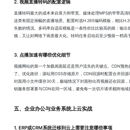
2. 视频直播转码的配置逻辑
直播转码最大的成本来自算力和带宽。媒体处理MPS的窄带高清
这类有固定画幅的直播场景。配置时选H.265编码模板，相比H
失败的情况。多码率自适应模板是一条性价比比较高的路：输出
顿，又让好网络下画质最大化。转码任务启动后至少预留一档高
3. 点播加速有哪些优化细节
视频网站的第一个加载画面延迟是用户流失的关键点。CDN预
了。优化路径：源站用OSS存储原片，CDN回源时配置合并回
封面用小文件缓存30天，极端情况下封面秒出而视频还在回源，
钥服务部署要与CDN在同一区域，避免每一次切片请求都跨地
五、企业办公与业务系统上云实战
1. ERP或CRM系统迁移到云上需要注意哪些事项