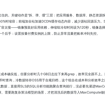
住的。关键动作是”拆、弹、缓”三层：把应用服务、数据库、静态资源
40%时缩容；前端加全站加速DCDN缓存动态内容，减少源站回源压力。S
扩容太慢——镜像预装好应用依赖，伸缩组冷却时间设为120秒，镜像选
一个后手：设置按量付费实例的上限，防止异常流量把账单冲到失控。
里成本确实低，但要分析时几十GB日志拉下来再grep，效率完全跟不上。
供即时查询，冷数据转存OSS用于合规归档，这个组合在成本和分析效率之
据，直接用SLS的SQL分析功能跑聚合查询就行，没必要先灌进MaxCom
需要跑复杂算法模型的场景，才把清洗后的数据导入MaxCompute做