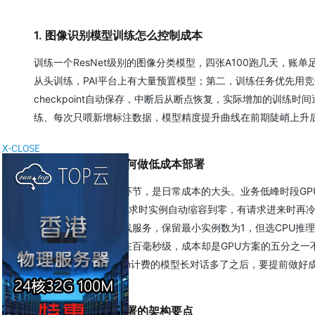
1. 图像识别模型训练怎么控制成本
训练一个ResNet级别的图像分类模型，四张A100跑几天，
从头训练，PAI平台上有大量预置模型；第二，训练任务优先用
checkpoint自动保存，中断后从断点恢复，实际增加的训
练、每次只喂新增标注数据，模型精度提升曲线在前期陡峭上升
X-CLOSE
2. 在线推理服务如何做低成本部署
模型训完之后的推理环节，是日常成本的大头。业务低峰时段GPU
0，当一段时间没有请求时实例自动缩容到零，有请求进来时再冷
景。对延迟敏感的在线服务，保留最小实例数为1，但选CPU推理而非
推理，单条响应仍然在百毫秒级，成本却是GPU方案的五分之一
务省运维，但按Token计费的模型长对话多了之后，要提前做好
3. 智能推荐系统部署的架构要点