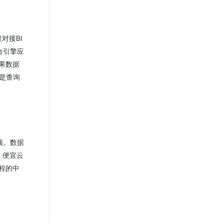
接对接BI
合引擎应
果数据
标是查询
项。数据
。便宜云
流程的中