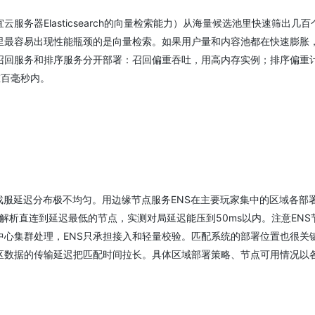
务器Elasticsearch的向量检索能力）从海量候选池里快速筛出几百
里最容易出现性能瓶颈的是向量检索。如果用户量和内容池都在快速膨胀，
召回服务和排序服务分开部署：召回偏重吞吐，用高内存实例；排序偏重
在百毫秒内。
戏服延迟分布极不均匀。用边缘节点服务ENS在主要玩家集中的区域各部
解析直连到延迟最低的节点，实测对局延迟能压到50ms以内。注意ENS
心集群处理，ENS只承担接入和轻量校验。匹配系统的部署位置也很关
区数据的传输延迟把匹配时间拉长。具体区域部署策略、节点可用情况以