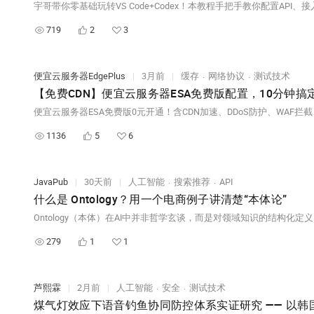
719
2
3
便宜云服务器EdgePlus
|
3月前
|
缓存
网络协议
测试技术
【免费CDN】便宜云服务器ESA免费版配置，10分钟搞
1136
5
6
JavaPub
|
30天前
|
人工智能
搜索推荐
API
什么是 Ontology？用一个电商例子讲清楚“本体论”
279
1
1
芦熙霖
|
2月前
|
人工智能
安全
测试技术
煤气灯效应下语音钓鱼协同防控体系实证研究 —— 以