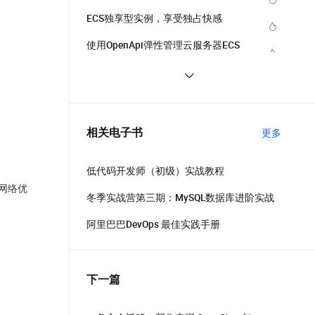
ECS独享型实例，享受独占快感
使用OpenApi弹性管理云服务器ECS
如何使用标签(TAG RAM)控制对ECS 资
源的访问？
谁动了我的实例&磁盘 -- ECS主动运维
历史事件查询
ECS 实例 “预付费” 能转换为 “按量付
相关电子书
更多
费”啦
低代码开发师（初级）实战教程
与网络优
冬季实战营第三期：MySQL数据库进阶实战
阿里巴巴DevOps 最佳实践手册
下一篇