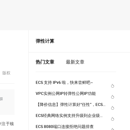
弹性计算
热门文章
最新文章
版权
ECS 支持 IPv6 啦，快来尝鲜吧~
VPC实例公网IP转弹性公网IP功能
加
【降价信息】弹性计算好“任性”，ECS
又降价了~
ECS经典网络实例支持升级到企业级实
例
专注于核
ECS 8080端口连接拒绝问题排查