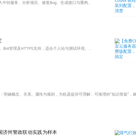
宇哥带你零基础玩转VS Code+Codex！本教程手把手教你配置API、接入中转服务、分析项目、修复Bug、生成接口与重构代码，安全高效提升开发效率。（238字）
定
便宜云服务器ESA免费版0元开通！含CDN加速、DDoS防护、WAF拦截、Bot管理及HTTPS支持，适合个人站与测试环境。6步完成：领额度→加站点→选免费版→配源站→改DNS→验证生效，全程无需付费。
韩国济州警政联动实践为样本