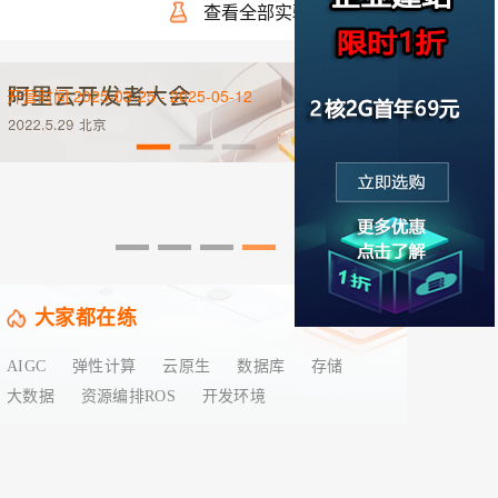
查看全部实验 >
开营时间 2025-03-25 - 2025-05-12
搭建个
大家都在练
AIGC
弹性计算
云原生
数据库
存储
大数据
资源编排ROS
开发环境